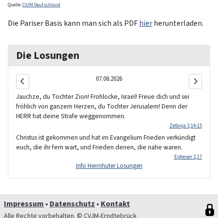
Quelle:
CVJM Deutschland
Die Pariser Basis kann man sich als PDF
hier
herunterladen.
Die Losungen
07.08.2026
Jauchze, du Tochter Zion! Frohlocke, Israel! Freue dich und sei
fröhlich von ganzem Herzen, du Tochter Jerusalem! Denn der
HERR hat deine Strafe weggenommen.
Zefanja 3,14-15
Christus ist gekommen und hat im Evangelium Frieden verkündigt
euch, die ihr fern wart, und Frieden denen, die nahe waren.
Epheser 2,17
Info Herrnhuter Losungen
Impressum
•
Datenschutz
•
Kontakt
Alle Rechte vorbehalten. © CVJM-Erndtebrück