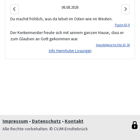
06.08.2026
Du machst fröhlich, was da lebet im Osten wie im Westen.
Psalm 65,9
Der Kerkermeister freute sich mit seinem ganzen Hause, dass er
zum Glauben an Gott gekommen war.
Apostelgeschichte 16,34
Info Herrnhuter Losungen
Impressum
•
Datenschutz
•
Kontakt
Alle Rechte vorbehalten. © CVJM-Erndtebrück