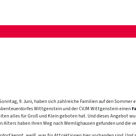
onntag, 9. Juni, haben sich zahlreiche Familien auf den Sommer
 Abenteuerdorfes Wittgenstein und der CVJM Wittgenstein einen
F
iten alles für Groß und Klein geboten hat. Und dieses Angebot
en Alters haben ihren Weg nach Wemlighausen gefunden und die v
dorf kennt, weiß, was für Attraktionen hier vorhanden sind. Und