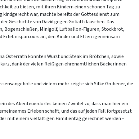
ichkeit zu bieten, mit ihren Kindern einen schönen Tag zu
ng kindgerecht war, machte bereits der Gottesdienst zum
 der Geschichte von David
gegen Goliath lauschen. Das
 Bogenschießen, Minigolf, Luftballon-Figuren, Stockbrot,
nd Erlebnisparcours an, den Kinder und Eltern gemeinsam
irma Osterrath konnten Wurst und Steak im Brötchen, sowie
kurz, dank der vielen fleißigen ehrenamtlichen Bäckerinnen
 Essensangebote und vielem mehr zeigte sich Silke Grübener, die
in des Abenteuerdorfes keinen Zweifel zu, dass man hier ein
emeinsames Erleben schafft, und das auf jeden Fall fortgesetzt
der mit einem vielfältigen Familientag gerechnet werden –