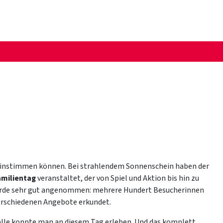
 einstimmen können. Bei strahlendem Sonnenschein haben der
amilientag
veranstaltet, der von Spiel und Aktion bis hin zu
 wurde sehr gut angenommen: mehrere Hundert Besucherinnen
erschiedenen Angebote erkundet.
 alle konnte man an diesem Tag erleben. Und das komplett