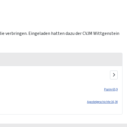
lie verbringen. Eingeladen hatten dazu der CVJM Wittgenstein
Psalm 65,9
Apostelgeschichte 16,34