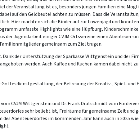
iel der Veranstaltung ist es, besonders jungen Familien eine Mögl
dabei auf den Geldbeutel achten zu müssen. Dass die Veranstaltu
ich. Hier machten sich die Kinder auf zur Löwenjagd und konnten
ogramm umfasste Highlights wie eine Hüpfburg, Kinderschminken,
aus der Jugendarbeit einiger CVJM Ortsvereine einen Abenteuer-u
r Familienmitglieder gemeinsam zum Ziel trugen.
gt. Dank der Unterstützung der Sparkasse Wittgenstein und der F
 angeboten werden. Auch Kaffee und Kuchen kamen dabei nicht zu 
der Gottesdienstgestaltung, der Betreuung der Kreativ-, Spiel- und
 vom CVJM Wittgenstein und Dr. Frank Dratschmidt vom Fördervere
euerdorfes sehr beliebt ist, Freiräume für gemeinsame Zeit und g
äum des Abenteuerdorfes im kommenden Jahr kann auch in 2025 wie
ight.