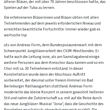
älterer Bläser, der mit über 70 Jahren beschlossen hatte, das
Spielen auf der Tuba zu lernen.
Die erfahreneren Bläserinnen und Bläser übten mit allen
Teilnehmenden auf dem jeweils erforderlichen Niveau und
erreichten beachtliche Fortschritte. Immer wieder gab es
wertvolle Inp
uts von Andreas Form, dem Bundesposaunenwart mit dem
Schwerpunkt Jungbläserarbeit des CVJM-Westbundes. Er
hatte auch die Leitung inne, als am Samstagabend einige
weitere Personen aus dem Kreischor dazu kamen und so ein
Chor mit ca. 20 Teilnehmern entstand. In dieser
Konstellation wurde dann der Abschluss-Auftritt
vorbereitet, der diesmal unter freiem Himmel im Bad
Berleburger Rathausgarten stattfand. Andreas Form
moderierte das kleine Konzert in seinem gewohnt heiteren
Stil und nahm die Zuhörerschaft u.a. mit auf die Reise durch
das neue Jungbläser-Musical "Jona", dass die Geschichte des
Propheten musikalisch-abwechslungsreich erzählt. Die