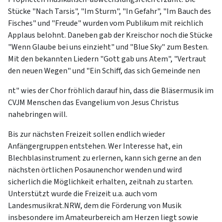
Stücke "Nach Tarsis", "Im Sturm", "In Gefahr", "Im Bauch des
Fisches" und "Freude" wurden vom Publikum mit reichlich
Applaus belohnt. Daneben gab der Kreischor noch die Stücke
"Wenn Glaube bei uns einzieht" und "Blue Sky" zum Besten.
Mit den bekannten Liedern "Gott gab uns Atem", "Vertraut
den neuen Wegen" und "Ein Schiff, das sich Gemeinde nen
nt" wies der Chor fröhlich darauf hin, dass die Bläsermusik im
CVJM Menschen das Evangelium von Jesus Christus
nahebringen will.
Bis zur nächsten Freizeit sollen endlich wieder
Anfängergruppen entstehen. Wer Interesse hat, ein
Blechblasinstrument zu erlernen, kann sich gerne an den
nächsten örtlichen Posaunenchor wenden und wird
sicherlich die Möglichkeit erhalten, zeitnah zu starten.
Unterstützt wurde die Freizeit u.a. auch vom
Landesmusikrat.NRW, dem die Förderung von Musik
insbesondere im Amateurbereich am Herzen liegt sowie